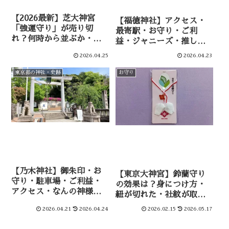
【2026最新】芝大神宮
【福徳神社】アクセス・
「強運守り」が売り切
最寄駅・お守り・ご利
れ？何時から並ぶか・値
益・ジャニーズ・推し
段・効果を徹底解説
活・当選祈願の聖地
2026.04.25
2026.04.23
東京都の神社・史跡
お守り
【乃木神社】御朱印・お
【東京大神宮】鈴蘭守り
守り・駐車場・ご利益・
の効果は？身につけ方・
アクセス・なんの神様な
紐が切れた・社紋が取れ
ど徹底解説
たを解説
2026.04.21
2026.04.24
2026.02.15
2026.05.17