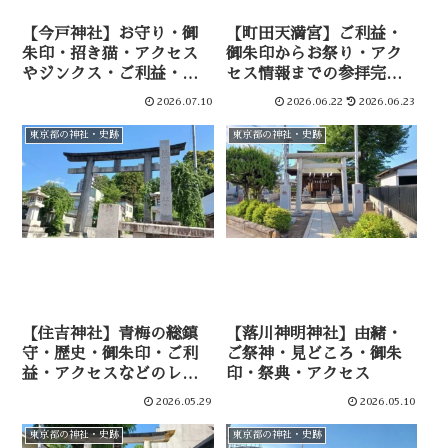
【今戸神社】お守り・御
【町田天満宮】ご利益・
朱印・招き猫・アクセス
御朱印からお祭り・アク
やジンクス・ご利益・お
セス情報までの参拝完全
ばさんも解説
ガイド
2026.07.10
2026.06.22
2026.06.23
東京都の神社・史跡
東京都の神社・史跡
【住吉神社】青梅の総鎮
【落川神明神社】由緒・
守・歴史・御朱印・ご利
ご祭神・見どころ・御朱
益・アクセスなどのレビ
印・祭典・アクセス
ュー
2026.05.29
2026.05.10
東京都の神社・史跡
東京都の神社・史跡