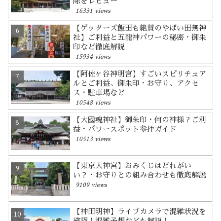
除をレビュー
16331 views
【ゲッターズ飯田も絶賛のやばい田無神
社】ご利益と五龍神パワーの秘密・御朱
印など徹底解説
15934 views
【阿佐ヶ谷神明宮】すごいスピリチュア
ルとご利益、御朱印・お守り、アクセ
ス・駐車場など
10548 views
【大國魂神社】御朱印・何の神様？ご利
益・パワースポット参拝ガイド
10513 views
【東京大神宮】おみくじはどれがい
い？・お守りとの組み合わせも徹底解説
9109 views
【神田明神】ライブカメラで混雑状況を
確認！混雑予想なども解説！