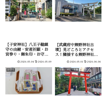
【子安神社】八王子総鎮
【武蔵府中熊野神社古
守の由緒・安産祈願・お
墳】見どころとアクセ
宮参り・御朱印・お守
ス！隣接する熊野神社も
り・駐車場など徹底解説
あわせて参拝！
2026.05.04
2026.05.09
2026.05.01
2026.06.06
お守り
東京都の神社・史跡