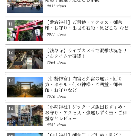
9031 views
【愛宕神社】ご利益・アクセス・御朱
印・お守り・出世の石段・見どころ など
8877 views
【浅草寺】ライブカメラで混雑状況をリ
アルタイムで確認！
7564 views
【伊勢神宮】内宮と外宮の違い・回り
方・ホテル・何の神様・ご利益・御朱
印・お守りなど
7516 views
【小網神社】ゲッターズ飯田おすすめ・
お守り・アクセス・強運しずく玉・ご利
益などレビュー
6581 views
【白山神社】御朱印・ご利益・見どこ