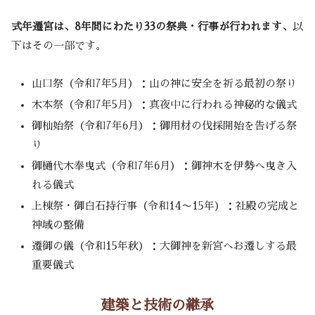
式年遷宮は、8年間にわたり33の祭典・行事が行われます、
以
下はその一部です。
山口祭（令和7年5月）：山の神に安全を祈る最初の祭り
木本祭（令和7年5月）：真夜中に行われる神秘的な儀式
御杣始祭（令和7年6月）：御用材の伐採開始を告げる祭
り
御樋代木奉曳式（令和7年6月）：御神木を伊勢へ曳き入
れる儀式
上棟祭・御白石持行事（令和14〜15年）：社殿の完成と
神域の整備
遷御の儀（令和15年秋）：大御神を新宮へお遷しする最
重要儀式
建築と技術の継承