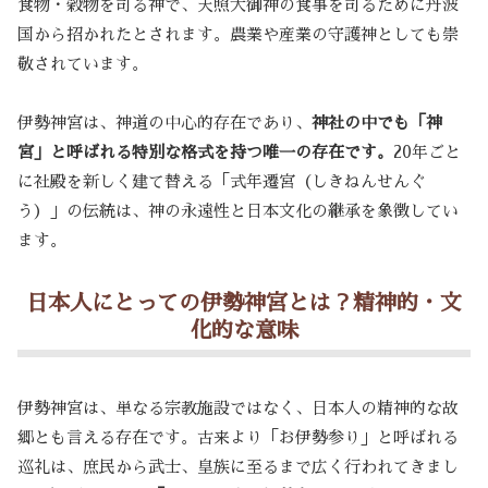
食物・穀物を司る神で、天照大御神の食事を司るために丹波
国から招かれたとされます。農業や産業の守護神としても崇
敬されています。
伊勢神宮は、神道の中心的存在であり、
神社の中でも「神
宮」と呼ばれる特別な格式を持つ唯一の存在です。
20年ごと
に社殿を新しく建て替える「式年遷宮（しきねんせんぐ
う）」の伝統は、神の永遠性と日本文化の継承を象徴してい
ます。
日本人にとっての伊勢神宮とは？精神的・文
化的な意味
伊勢神宮は、単なる宗教施設ではなく、日本人の精神的な故
郷とも言える存在です。古来より「お伊勢参り」と呼ばれる
巡礼は、庶民から武士、皇族に至るまで広く行われてきまし