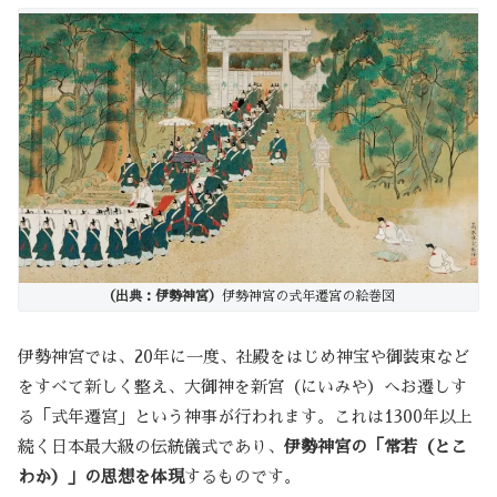
（出典：伊勢神宮）
伊勢神宮の式年遷宮の絵巻図
伊勢神宮では、20年に一度、社殿をはじめ神宝や御装束など
をすべて新しく整え、大御神を新宮（にいみや）へお遷しす
る「式年遷宮」という神事が行われます。これは1300年以上
続く日本最大級の伝統儀式であり、
伊勢神宮の「常若（とこ
わか）」の思想を体現
するものです。