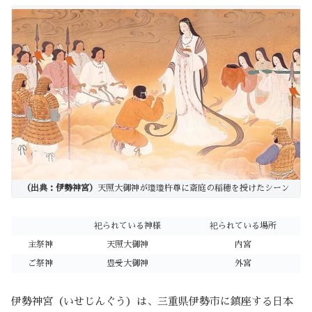
（出典：伊勢神宮）
天照大御神が瓊瓊杵尊に斎庭の稲穂を授けたシーン
祀られている神様
祀られている場所
主祭神
天照大御神
内宮
ご祭神
豊受大御神
外宮
伊勢神宮（いせじんぐう）は、三重県伊勢市に鎮座する日本