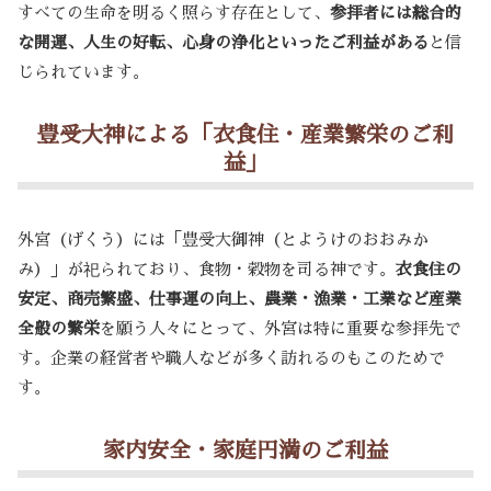
すべての生命を明るく照らす存在として、
参拝者には総合的
な開運、人生の好転、心身の浄化といったご利益がある
と信
じられています。
豊受大神による「衣食住・産業繁栄のご利
益」
外宮（げくう）には「豊受大御神（とようけのおおみか
み）」が祀られており、食物・穀物を司る神です。
衣食住の
安定、商売繁盛、仕事運の向上、農業・漁業・工業など産業
全般の繁栄
を願う人々にとって、外宮は特に重要な参拝先で
す。企業の経営者や職人などが多く訪れるのもこのためで
す。
家内安全・家庭円満のご利益