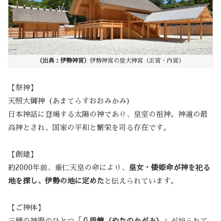
（出典：伊勢神宮）
伊勢神宮の皇大神宮（正宮・内宮）
【祭神】
天照大御神（あまてらすおおみかみ）
日本神話に登場する太陽の神であり、皇室の祖神。神道の最
高神とされ、国家の平和と繁栄を司る存在です。
【創建】
約2000年前、垂仁天皇の命により、
皇女・倭姫命が神を祀る
地を探し、伊勢の地に定めた
と伝えられています。
【ご神体】
三種の神器のひとつ「
八咫鏡（やたのかがみ）
」が祀られて