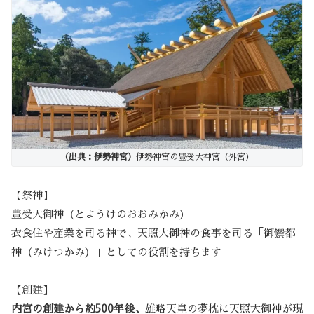
（出典：伊勢神宮）
伊勢神宮の豊受大神宮（外宮）
【祭神】
豊受大御神（とようけのおおみかみ）
衣食住や産業を司る神で、天照大御神の食事を司る「御饌都
神（みけつかみ）」としての役割を持ちます
【創建】
内宮の創建から約500年後、
雄略天皇の夢枕に天照大御神が現