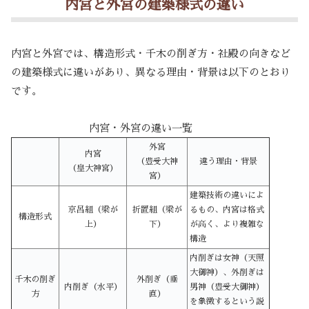
内宮と外宮の建築様式の違い
内宮と外宮では、構造形式・千木の削ぎ方・社殿の向きなど
の建築様式に違いがあり、異なる理由・背景は以下のとおり
です。
内宮・外宮の違い一覧
外宮
内宮
（豊受大神
違う理由・背景
（皇大神宮）
宮）
建築技術の違いによ
京呂組（梁が
折置組（梁が
るもの、内宮は格式
構造形式
上）
下）
が高く、より複雑な
構造
内削ぎは女神（天照
大御神）、外削ぎは
千木の削ぎ
外削ぎ（垂
内削ぎ（水平）
男神（豊受大御神）
方
直）
を象徴するという説