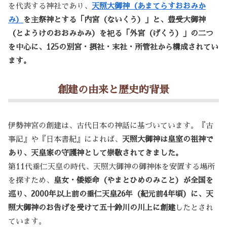
を代表する神社であり、
天照大御神（あまてらすおおみか
み）
を主祭神とする「内宮（ないくう）」と、豊受大御神
（とようけのおおみかみ）を祀る「外宮（げくう）」の二つ
を中心に、125の別宮・摂社・末社・所管社から構成されてい
ます。
創建の由来と歴史的背景
伊勢神宮の創建は、古代日本の神話に基づいています。『古
事記』や『日本書紀』によれば、
天照大御神は皇室の祖神で
あり、天皇家の守護神として崇敬されてきました。
第11代垂仁天皇の時代、天照大御神の御神体を安置する場所
を探すため、
皇女・倭姫命（やまとひめのみこと）が全国を
巡り、2000年以上前の垂仁天皇26年（紀元前4年頃）に、天
照大御神のお告げを受けて五十鈴川の川上に創建
したとされ
ています。