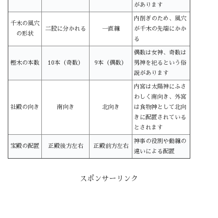
があります
内削ぎのため、風穴
千木の風穴
二股に分かれる
一直線
が千木の先端にかか
の形状
る
偶数は女神、奇数は
樫木の本数
10本（奇数）
9本（偶数）
男神を祀るという俗
説があります
内宮は太陽神にふさ
わしく南向き、外宮
社殿の向き
南向き
北向き
は食物神として北向
きに配置されている
とされます
神事の役割や動線の
宝殿の配置
正殿後方左右
正殿前方左右
違いによる配置
スポンサーリンク