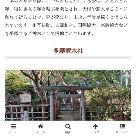
二本の木が寄り添い、一本として共生する姿は、人と人との
縁、特に男女の縁を結ぶ象徴とされ、夫婦や恋人がこの木に
触れて祈ることで、絆が深まり、末永い幸せが続くと信じら
れています。相互扶助、夫婦和合、国際協力、宗教協力など
を象徴するご神木として信仰されています。
多摩清水社
メニュー
ホーム
検索
トップ
サイドバー