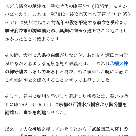
大宮八幡宮の創建は、平安時代の康平6年（1063年）にさか
のぼります。これは、第70代・後冷泉天皇の天喜年中（1053
～57）に奥州で起きた
前九年の役を平定する勅命を受けた、
鎮守府将軍の源頼義公が、奥州に向かう途上
でこの地にさし
かかったことに始まります。
その際、大空に
八条の白雲
がたなびき、あたかも源氏の白旗
がひるがえるような光景を見た頼義公は、「
これは
八幡大神
の御守護のしるしである
」と喜び、戦に勝利した暁には必ず
この地に神社を建立することを誓って出陣しました。
そして、見事に奥州を平定して凱旋した頼義公は、誓いの通
りに康平6年（1063年）に
京都の石清水八幡宮より御分霊を
勧請し、当社を創建
しました。
以来、広大な神域を持っていたことから
「武蔵国三大宮」の