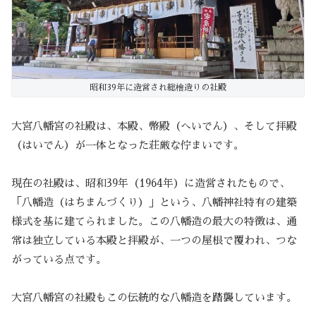
昭和39年に造営され総檜造りの社殿
大宮八幡宮の社殿は、本殿、幣殿（へいでん）、そして拝殿
（はいでん）が一体となった荘厳な佇まいです。
現在の社殿は、昭和39年（1964年）に造営されたもので、
「八幡造（はちまんづくり）」という、八幡神社特有の建築
様式を基に建てられました。この八幡造の最大の特徴は、通
常は独立している本殿と拝殿が、一つの屋根で覆われ、つな
がっている点です。
大宮八幡宮の社殿もこの伝統的な八幡造を踏襲しています。