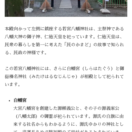
本殿向かって左側に鎮座する若宮八幡神社は、主祭神である
八幡大神の御子神、仁徳天皇を祀っています。仁徳天皇は、
民衆の暮らしを第一に考えた「民のかまど」の故事で知られ
る、民政の神様です。
この若宮八幡神社には、さらに白幡宮（しらはたぐう）と御
嶽榛名神社（みたけはるなじんじゃ）が相殿として祀られて
います。
白幡宮
大宮八幡宮を創建した源頼義公と、その子の源義家公
（八幡太郎）の御霊が祀られています。源氏の白旗に由
来する社名からもわかるように、源氏ゆかりの神社とし