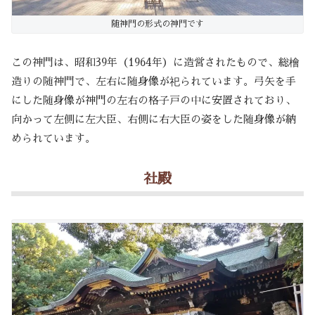
随神門の形式の神門です
この神門は、昭和39年（1964年）に造営されたもので、総檜
造りの随神門で、左右に随身像が祀られています。弓矢を手
にした随身像が神門の左右の格子戸の中に安置されており、
向かって左側に左大臣、右側に右大臣の姿をした随身像が納
められています。
社殿