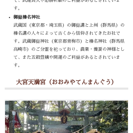
て、武運長久や必勝祈願のご利益があるとされていま
す。
御嶽榛名神社
武蔵国（東京都・埼玉県）の御嶽講と上州（群馬県）の
榛名講の人々によって古くから信仰されてきたお社で
す。武蔵御嶽神社（東京都青梅市）と榛名神社（群馬県
高崎市）のご分霊を祀っており、農業・養蚕の神様とし
て、また五穀豊穣や開運のご利益があるとされていま
す。
大宮天満宮（おおみやてんまんぐう）