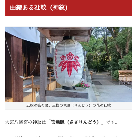
由緒ある社紋（神紋）
五枚の笹の葉、三枚の竜胆（りんどう）の花の社紋
大宮八幡宮の神紋は「
笹竜胆（ささりんどう）
」です。