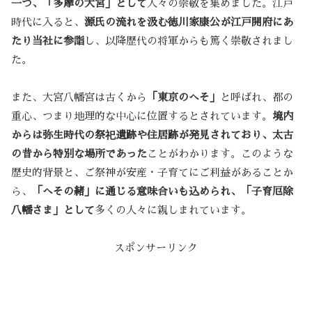
一つ、「多摩の大宮」として
人々の崇敬を集めました。江戸
時代に入ると、
源氏の流れを汲む徳川家康公が江戸開府にあ
たり当社に参詣
し、以降歴代の将軍からも篤く崇敬されまし
た。
また、大宮八幡宮は古くから
「東京のへそ」
と呼ばれ、都の
重心、つまり地理的な中心に位置するとされています。
境内
からは弥生時代の祭祀遺跡や住居跡が発見されており、太古
の昔から特別な場所であった
ことがわかります。このような
歴史的背景と、ご祭神が安産・子育てにご利益があることか
ら、
「へその緒」に通じる意味合いも込められ、「子育厄除
八幡さま」として
多くの人々に親しまれています。
スポンサーリンク