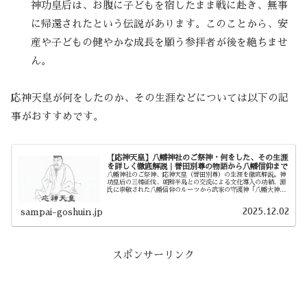
神功皇后は、お腹に子どもを宿したまま戦に赴き、無事
に帰還されたという伝説があります。このことから、安
産や子どもの健やかな成長を願う参拝者が後を絶ちませ
ん。
応神天皇が何をしたのか、その生涯などについては以下の記
事がおすすめです。
【応神天皇】八幡神社のご祭神・何をした、その生涯
を詳しく徹底解説｜誉田別尊の物語から八幡信仰まで
八幡神社のご祭神、応神天皇（誉田別尊）の生涯を徹底解説。神
功皇后の三韓征伐、朝鮮半島との交流による文化導入の功績、源
氏に崇敬された八幡信仰のルーツから武家の守護神「八幡大神」
に至る物語を詳しくご紹介します。
2025.12.02
sampai-goshuin.jp
スポンサーリンク