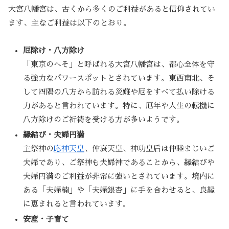
大宮八幡宮は、古くから多くのご利益があると信仰されてい
ます、主なご利益は以下のとおり。
厄除け・八方除け
「東京のへそ」と呼ばれる大宮八幡宮は、都心全体を守
る強力なパワースポットとされています。東西南北、そ
して四隅の八方から訪れる災難や厄をすべて払い除ける
力があると言われています。特に、厄年や人生の転機に
八方除けのご祈祷を受ける方が多いようです。
縁結び・夫婦円満
主祭神の
応神天皇
、仲哀天皇、神功皇后は仲睦まじいご
夫婦であり、ご祭神も夫婦神であることから、縁結びや
夫婦円満のご利益が非常に強いとされています。境内に
ある「夫婦楠」や「夫婦銀杏」に手を合わせると、良縁
に恵まれると言われています。
安産・子育て