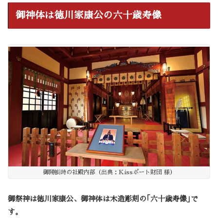
御神体は徳川家康公の六十歳寿像
御開帳時の社殿内部（出典：Kissポート財団 様）
御祭神は徳川家康公、御神体は木造彫刻の｢六十歳寿像｣で
す。