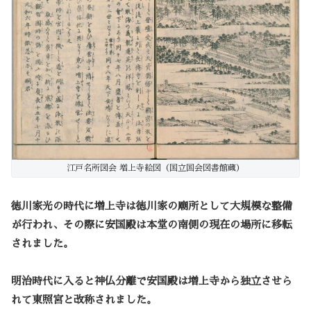
江戸名所図会 増上寺絵図（国立国会図書館蔵）
徳川家光の時代に増上寺は徳川家の廟所として大規模な整備
が行われ、その際に安国殿は本堂の南側の現在の場所に移転
されました。
明治時代に入ると神仏分離で安国殿は増上寺から独立させら
れて東照宮と改称されました。