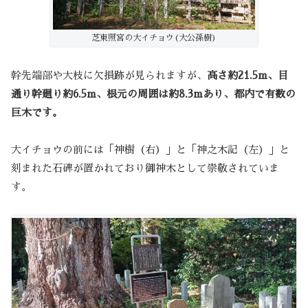
芝東照宮の大イチョウ(大公孫樹)
幹先端部や大枝に欠損跡が見られますが、
高さ約21.5m、目
通り幹廻り約6.5m、根元の周囲は約8.3mあり、都内で有数の
巨木です。
大イチョウの前には「神樹（右）」と「神之木記（左）」と
刻まれた石碑が置かれており御神木として崇敬されていま
す。