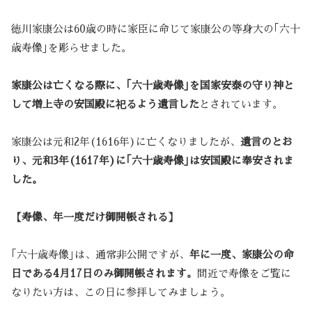
徳川家康公は60歳の時に家臣に命じて家康公の等身大の｢六十
歳寿像｣を彫らせました。
家康公は亡くなる際に、｢六十歳寿像｣を国家安泰の守り神と
して増上寺の安国殿に祀るよう遺言した
とされています。
家康公は元和2年(1616年)に亡くなりましたが、
遺言のとお
り、元和3年(1617年)に｢六十歳寿像｣は安国殿に奉安されま
した。
【寿像、年一度だけ御開帳される】
｢六十歳寿像｣は、通常非公開ですが、
年に一度、家康公の命
日である4月17日のみ御開帳されます。
間近で寿像をご覧に
なりたい方は、この日に参拝してみましょう。