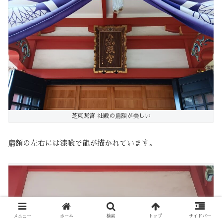
芝東照宮 社殿の扁額が美しい
扁額の左右には漆喰で龍が描かれています。
メニュー
ホーム
検索
トップ
サイドバー