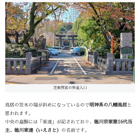
芝東照宮の参道入口
鳥居の笠木の端が斜めになっているので
明神系の八幡鳥居
と
思われます。
中央の扁額には「家達」が記されており、
徳川宗家第16代当
主、徳川家達（いえさと）
の名前です。