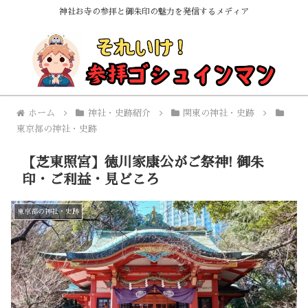
神社お寺の参拝と御朱印の魅力を発信するメディア
ホーム
神社・史跡紹介
関東の神社・史跡
東京都の神社・史跡
【芝東照宮】徳川家康公がご祭神! 御朱
印・ご利益・見どころ
東京都の神社・史跡