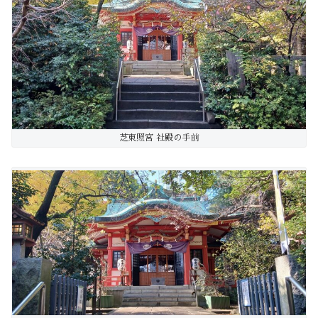
芝東照宮 社殿の手前