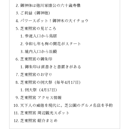
御神体は徳川家康公の六十歳寿像
ご利益（御神徳）
パワースポット！御神木の大イチョウ
芝東照宮の見どころ
参道入口から鳥居
令和七年も梅の開花がスタート
境内入口から社殿
芝東照宮の御朱印
御朱印は直書きと書置きがある
芝東照宮のお守り
芝東照宮の例大祭（毎年4月17日）
例大祭（4月17日）
芝東照宮 アクセス情報
天下人の威徳を現代に。芝公園のグルメ名店を予約
芝東照宮 周辺観光スポット
芝東照宮 紹介まとめ