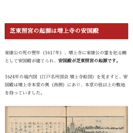
芝東照宮の起源は増上寺の安国殿
家康公の死の翌年（1617年）、増上寺に家康公の霊を祀る廟
として安国殿が建てられ、
安国殿が芝東照宮の起源です。
1624年の境内図（江戸名所図会 増上寺絵図）を見ますと、安
国殿は増上寺本堂の奥（西側）にあり、本堂の倍以上の敷地
を持っていました。