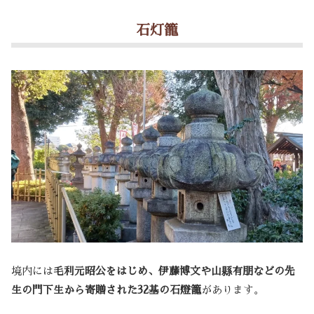
石灯籠
境内には
毛利元昭公をはじめ、伊藤博文や山縣有朋などの先
生の門下生から寄贈された32基の石燈籠
があります。