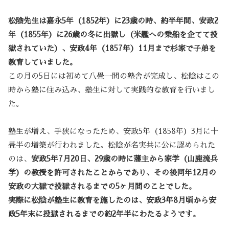
松陰先生は嘉永5年（1852年）に23歳の時、約半年間、安政2
年（1855年）に26歳の冬に出獄し（米艦への乗船を企てて投
獄されていた）、安政4年（1857年）11月まで杉家で子弟を
教育していました。
この月の5日には初めて八畳一間の塾舎が完成し、松陰はこの
時から塾に住み込み、塾生に対して実践的な教育を行いまし
た。
塾生が増え、手狭になったため、安政5年（1858年）3月に十
畳半の増築が行われました。松陰が名実共に公に認められた
のは、
安政5年7月20日、29歳の時に藩主から家学（山鹿流兵
学）の教授を許可されたことからであり、その後同年12月の
安政の大獄で投獄されるまでの5ヶ月間のことでした。
実際に松陰が塾生に教育を施したのは、安政3年8月頃から安
政5年末に投獄されるまでの約2年半にわたるようです。