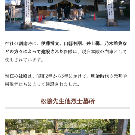
神社の創建時に、
伊藤博文、山縣有朋、井上馨、乃木希典な
どの方々によって建設された
社殿は、現在本殿の内陣として
使用されています。
現在の社殿は、昭和2年から3年にかけて、明治時代の元勲や
崇敬者たちによって建設されました。
松陰先生他烈士墓所