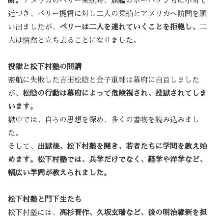
断。
アメリカのペリー来航時、旗艦のポーハタン号に小舟で
近づき、ペリー提督に対し二人の乗船とアメリカへ訪問を願
い出ましたが、
ペリーは二人を連れていくことを拒絶し、
二
人は悄然と立ち去ることになりました。
投獄と松下村塾の開講
密航に失敗した吉田松陰と金子重輔は幕府に自首しました
が、
松陰の行動は幕府によって危険視され、投獄されてしま
います。
獄中では、自らの思想を深め、多くの書物を読み込みまし
た。
そして、
出獄後、松下村塾を開き、若者たちに学問を教え始
めます。松下村塾では、兵学だけでなく、経学や洋学など、
幅広い学問が教えられました。
松下村塾と門下生たち
松下村塾には、
高杉晋作、久坂玄瑞など、後の明治維新を担