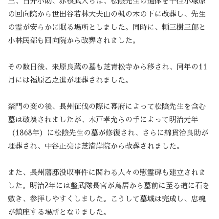
三、白井小助、赤根武人らは、松陰先生の遺体を千住小塚原
の回向院から世田谷若林大夫山の楓の木の下に改葬し、先生
の霊が安らかに眠る場所としました。同時に、頼三樹三郎と
小林民部も回向院から改葬されました。
その数日後、来原良蔵の墓も芝青松寺から移され、同年の11
月には福原乙之進が埋葬されました。
禁門の変の後、長州征伐の際に幕府によって松陰先生を含む
墓は破壊されましたが、木戸孝允らの手によって明治元年
（1868年）に松陰先生の墓が修復され、さらに綿貫治良助が
埋葬され、中谷正亮は芝清岸院から改葬されました。
また、長州藩邸没収事件に関わる人々の慰霊碑も建立されま
した。明治2年には整武隊長官が鳥居から墓前に至る道に石を
敷き、参拝しやすくしました。こうして墓域は完成し、忠魂
が鎮座する場所となりました。