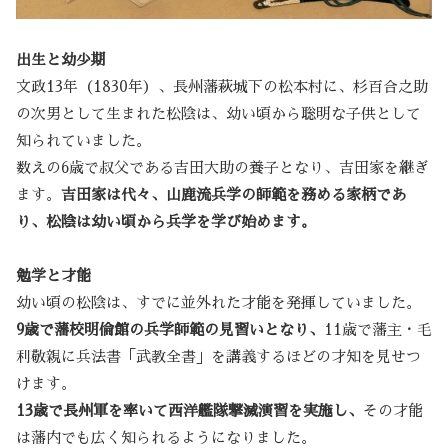
出生と幼少期
文政13年（1830年）、長州藩萩城下の松本村に、杉百合之助
の次男として生まれた松陰は、幼い頃から聡明な子供として
知られていました。
数えの6歳で叔父である吉田大助の養子となり、吉田家を継ぎ
ます。
吉田家は代々、山鹿流兵学の師範を務める家柄であ
り、松陰は幼い頃から兵学を学び始めます。
勉学と才能
幼い頃の松陰は、すでに並外れた才能を発揮していました。
9歳で藩校明倫館の兵学師範の見習いとなり、
11歳で藩主・毛
利敬親に兵法書「武教全書」を講義するほどの才知を見せつ
けます。
13歳で長州軍を率いて西洋艦隊撃滅演習を実施し、
その才能
は藩内でも広く知られるようになりました。