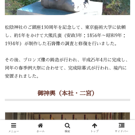
松陰神社のご鎮座130周年を記念して、東京藝術大学に依頼
し、約1年をかけて大熊氏廣（安政3年：1856年～昭和9年：
1934年）が制作した石膏像の調査と修復を行いました。
その後、ブロンズ像の鋳造が行われ、平成25年4月に完成し、
同年の春季例大祭に合わせて、完成除幕式が行われ、境内に
安置されました。
御神輿（本社・二宮）
メニュー
ホーム
検索
トップ
サイドバー