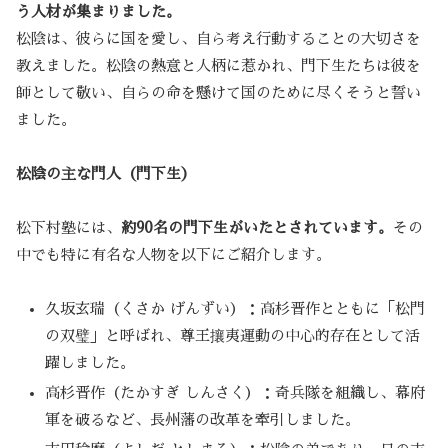
う人材が集まりました。
松陰は、彼らに国を愛し、自ら考え行動することの大切さを
教えました。松陰の熱意と人柄に惹かれ、門下生たちは彼を
師として敬い、自らの命を懸けて国のために尽くそうと誓い
ました。
松陰の主な門人（門下生）
松下村塾には、
約90名の門下生がいたとされています。
その
中でも特に有名な人物を以下にご紹介します。
久坂玄瑞（くさか げんずい）：高杉晋作とともに「松門
の双璧」と呼ばれ、尊王攘夷運動の中心的存在として活
躍しました。
高杉晋作（たかすぎ しんさく）：奇兵隊を組織し、幕府
軍を破るなど、長州藩の改革を牽引しました。