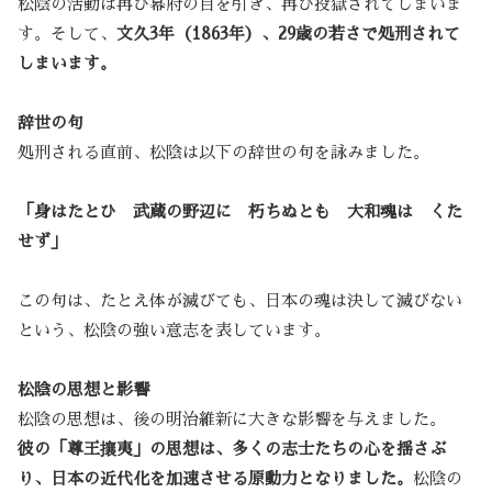
松陰の活動は再び幕府の目を引き、再び投獄されてしまいま
す。そして、
文久3年（1863年）、29歳の若さで処刑されて
しまいます。
辞世の句
処刑される直前、松陰は以下の辞世の句を詠みました。
「身はたとひ 武蔵の野辺に 朽ちぬとも 大和魂は くた
せず」
この句は、たとえ体が滅びても、日本の魂は決して滅びない
という、松陰の強い意志を表しています。
松陰の思想と影響
松陰の思想は、後の明治維新に大きな影響を与えました。
彼の「尊王攘夷」の思想は、多くの志士たちの心を揺さぶ
り、日本の近代化を加速させる原動力となりました。
松陰の