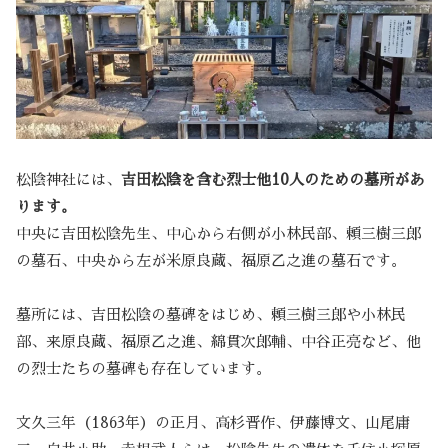
松陰神社には、
吉田松陰を含む烈士他10人のための墓所があ
ります。
中央に吉田松陰先生、中心から右側が小林民部、頼三樹三郎
の墓石、中央から左が米原良蔵、福原乙之進の墓石です。
墓所には、吉田松陰の墓碑をはじめ、頼三樹三郎や小林民
部、来原良蔵、福原乙之進、綿貫次郎輔、中谷正亮など、他
の烈士たちの墓碑も存在しています。
文久三年（1863年）の正月、高杉晋作、伊藤博文、山尾庸