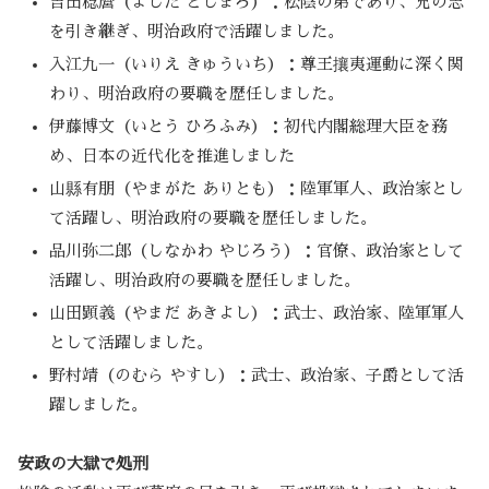
吉田稔麿（よしだ としまろ）：松陰の弟であり、兄の志
を引き継ぎ、明治政府で活躍しました。
入江九一（いりえ きゅういち）：尊王攘夷運動に深く関
わり、明治政府の要職を歴任しました。
伊藤博文（いとう ひろふみ）：初代内閣総理大臣を務
め、日本の近代化を推進しました
山縣有朋（やまがた ありとも）：陸軍軍人、政治家とし
て活躍し、明治政府の要職を歴任しました。
品川弥二郎（しなかわ やじろう）：官僚、政治家として
活躍し、明治政府の要職を歴任しました。
山田顕義（やまだ あきよし）：武士、政治家、陸軍軍人
として活躍しました。
野村靖（のむら やすし）：武士、政治家、子爵として活
躍しました。
安政の大獄で処刑