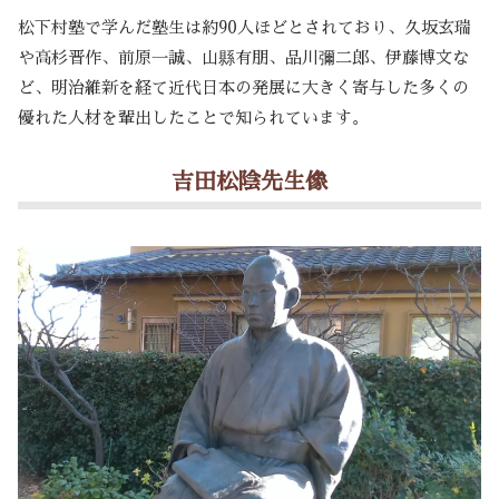
松下村塾で学んだ塾生は約90人ほどとされており、久坂玄瑞
や高杉晋作、前原一誠、山縣有朋、品川彌二郎、伊藤博文な
ど、明治維新を経て近代日本の発展に大きく寄与した多くの
優れた人材を輩出したことで知られています。
吉田松陰先生像