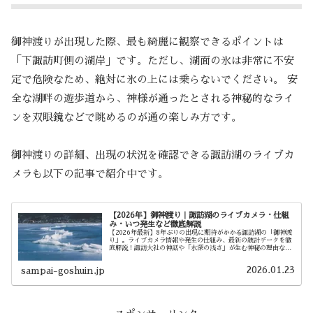
御神渡りが出現した際、最も綺麗に観察できるポイントは
「下諏訪町側の湖岸」です。ただし、湖面の氷は非常に不安
定で危険なため、絶対に氷の上には乗らないでください。 安
全な湖畔の遊歩道から、神様が通ったとされる神秘的なライ
ンを双眼鏡などで眺めるのが通の楽しみ方です。
御神渡りの詳細、出現の状況を確認できる諏訪湖のライブカ
メラも以下の記事で紹介中です。
【2026年】御神渡り｜諏訪湖のライブカメラ・仕組
み・いつ発生など徹底解説
【2026年最新】8年ぶりの出現に期待がかかる諏訪湖の「御神渡
り」。ライブカメラ情報や発生の仕組み、最新の統計データを徹
底解説！諏訪大社の神話や「水深の浅さ」が生む神秘の理由な
ど、歴史と科学の両面から御神渡りの魅力を余すことなくお届け
します。
2026.01.23
sampai-goshuin.jp