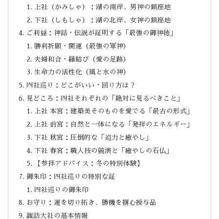
上社（かみしゃ）：湖の南岸、男神の鎮座地
下社（しもしゃ）：湖の北岸、女神の鎮座地
ご利益：神話・伝説が証明する「最強の御神徳」
勝利祈願・開運（最強の軍神）
夫婦和合・縁結び（愛の足跡）
生命力の活性化（風と水の神）
四社巡り：どこがいい・回り方は？
見どころ：四社それぞれの「絶対に見るべきこと」
上社 本宮：建築美そのものを愛でる「最古の形式」
上社 前宮：自然と一体になる「発祥のエネルギー」
下社 秋宮：圧倒的な「迫力と癒やし」
下社 春宮：職人技の競演と「癒やしの石仏」
【参拝アドバイス：冬の特別体験】
御朱印：四社巡りの特別な証
四社巡りの御朱印
お守り：運を切り拓き、勝機を掴む授与品
諏訪大社の基本情報