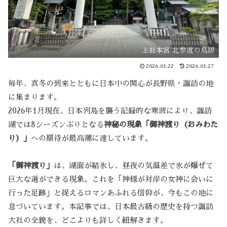
上社本宮 北参道の鳥居
2026.01.22
2026.01.27
毎年、真冬の到来とともに日本中の関心が長野県・諏訪の地
に集まります。
2026年1月現在、日本列島を襲う記録的な寒波により、諏訪
湖では8シーズンぶりとなる
神秘の現象「御神渡り（おみわた
り）」
への期待が最高潮に達しています。
「御神渡り」
は、湖面が結氷し、昼夜の気温差で氷が爆ぜて
巨大な道ができる現象。これを「神様が対岸の女神に会いに
行った足跡」と捉えるロマンあふれる信仰が、今もこの地に
息づいています。本記事では、日本最古級の歴史を持つ諏訪
大社の全貌を、どこよりも詳しく紐解きます。