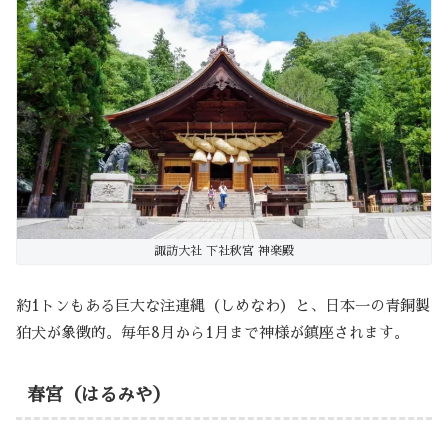
諏訪大社 下社秋宮 神楽殿
約1トンもある巨大な注連縄（しめなわ）と、日本一の青銅製
狛犬が象徴的。毎年8月から1月まで神様が鎮座されます。
春宮（はるみや）