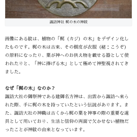
諏訪神社 梶の木の神紋
画像にある紋は、植物の「梶（カジ）の木」をデザイン化し
たものです。梶の木は古来、その樹皮が衣服（楮：こうぞ）
の原料になったり、葉が神へのお供え物を載せる器として使
われたりと、「神に捧げる木」として極めて神聖視されてき
ました。
なぜ「梶の木」なのか？
諏訪大社の御祭神である建御名方神は、出雲から諏訪へ来ら
れた際、手に梶の木を持っていたという伝説があります。ま
た、諏訪大社の神職は古くから梶の葉を神事の際の重要な道
具として用いており、生活と信仰の両面で欠かせない植物だ
ったことが神紋の由来となっています。