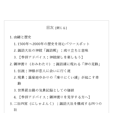
目次
由緒と歴史
1500年〜2000年の歴史を刻むパワースポット
諏訪大社の神紋「諏訪梶」：成り立ちと意味
【参拝アドバイス：神紋探しを楽しもう】
御神渡り（おみわたり）：諏訪湖に現れる「神の足跡」
伝説：神様が恋人に会いに行く道
現象：温泉地ゆかりの「凍りにくい湖」が起こす奇
跡
世界最古級の気象記録としての価値
【参拝アドバイス：御神渡りを見学する方へ】
二社四宮（にしゃよんく）：諏訪大社を構成する四つの
社