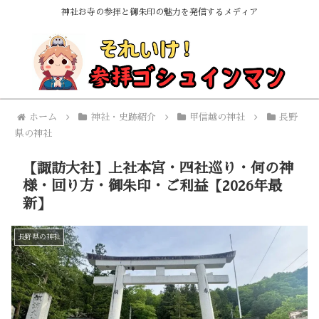
神社お寺の参拝と御朱印の魅力を発信するメディア
ホーム
神社・史跡紹介
甲信越の神社
長野
県の神社
【諏訪大社】上社本宮・四社巡り・何の神
様・回り方・御朱印・ご利益【2026年最
新】
長野県の神社