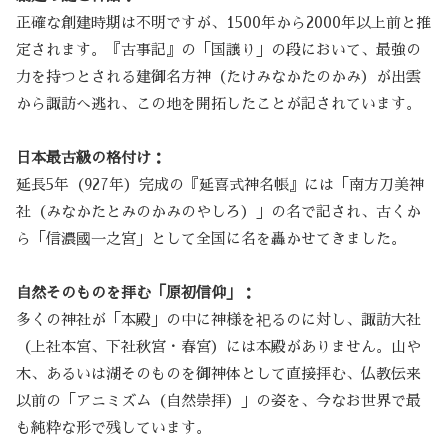
正確な創建時期は不明ですが、1500年から2000年以上前と推
定されます。『古事記』の「国譲り」の段において、最強の
力を持つとされる建御名方神（たけみなかたのかみ）が出雲
から諏訪へ逃れ、この地を開拓したことが記されています。
日本最古級の格付け：
延長5年（927年）完成の『延喜式神名帳』には「南方刀美神
社（みなかたとみのかみのやしろ）」の名で記され、古くか
ら「信濃國一之宮」として全国に名を轟かせてきました。
自然そのものを拝む「原初信仰」：
多くの神社が「本殿」の中に神様を祀るのに対し、諏訪大社
（上社本宮、下社秋宮・春宮）には本殿がありません。山や
木、あるいは湖そのものを御神体として直接拝む、仏教伝来
以前の「アニミズム（自然崇拝）」の姿を、今なお世界で最
も純粋な形で残しています。