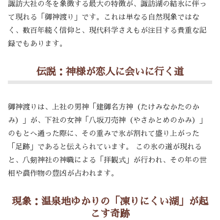
諏訪大社の冬を象徴する最大の特徴が、諏訪湖の結氷に伴っ
て現れる「御神渡り」です。これは単なる自然現象ではな
く、数百年続く信仰と、現代科学さえもが注目する貴重な記
録でもあります。
伝説：神様が恋人に会いに行く道
御神渡りは、上社の男神「建御名方神（たけみなかたのか
み）」が、下社の女神「八坂刀売神（やさかとめのかみ）」
のもとへ通った際に、その重みで氷が割れて盛り上がった
「足跡」であると伝えられています。 この氷の道が現れる
と、八剱神社の神職による「拝観式」が行われ、その年の世
相や農作物の豊凶が占われます。
現象：温泉地ゆかりの「凍りにくい湖」が起
こす奇跡