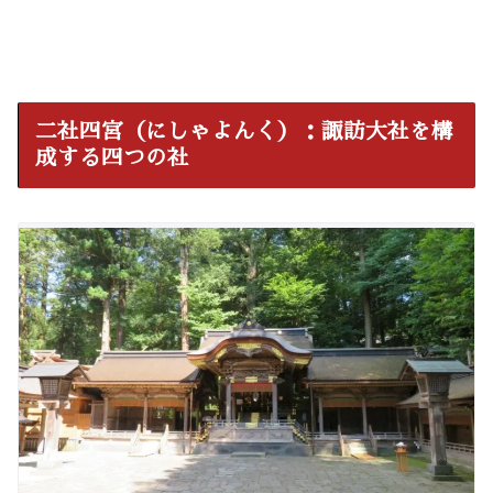
二社四宮（にしゃよんく）：諏訪大社を構
成する四つの社