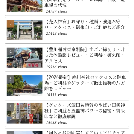
車場の状況
24787 views
【芝大神宮】お守り・種類・強運お守
り・アクセス・御朱印・ご利益など紹介
21448 views
【豊川稲荷東京別院】すごい縁切り・叶
った体験談レビュー・ご利益・御朱印・
アクセス
19516 views
【2026最新】寒川神社のアクセスと駐車
場・ご利益やゲッターズ飯田推奨の八方
除をレビュー
16333 views
【ゲッターズ飯田も絶賛のやばい田無神
社】ご利益と五龍神パワーの秘密・御朱
印など徹底解説
15938 views
【阿佐ヶ谷神明宮】すごいスピリチュア