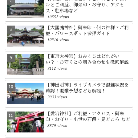
ルとご利益、御朱印・お守り、アクセ
ス・駐車場など
10557 views
【大國魂神社】御朱印・何の神様？ご利
益・パワースポット参拝ガイド
10516 views
【東京大神宮】おみくじはどれがい
い？・お守りとの組み合わせも徹底解説
9112 views
【神田明神】ライブカメラで混雑状況を
確認！混雑予想なども解説！
9033 views
【愛宕神社】ご利益・アクセス・御朱
印・お守り・出世の石段・見どころ など
8879 views