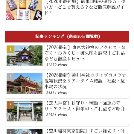
【2026年最新版】御朱印帳の選び方・使
い方・どこで買える？など徹底解説ガイ
ド！
記事ランキング（過去30日閲覧数）
【2026最新】東京大神宮のアクセス・お
守り・おみくじ・御朱印を調査！ご利益
なども徹底レビュー
31259 views
【2026最新】寒川神社のライブカメラで
混雑状況をリアルタイム確認！社殿・駐
車場の状況
24814 views
【芝大神宮】お守り・種類・強運お守
り・アクセス・御朱印・ご利益など紹介
21521 views
【豊川稲荷東京別院】すごい縁切り・叶