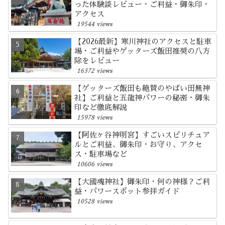
った体験談レビュー・ご利益・御朱印・
アクセス
19544 views
【2026最新】寒川神社のアクセスと駐車
場・ご利益やゲッターズ飯田推奨の八方
除をレビュー
16372 views
【ゲッターズ飯田も絶賛のやばい田無神
社】ご利益と五龍神パワーの秘密・御朱
印など徹底解説
15978 views
【阿佐ヶ谷神明宮】すごいスピリチュア
ルとご利益、御朱印・お守り、アクセ
ス・駐車場など
10606 views
【大國魂神社】御朱印・何の神様？ご利
益・パワースポット参拝ガイド
10528 views