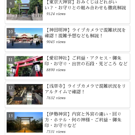
【東京大神宮】おみくじはどれがい
い？・お守りとの組み合わせも徹底解説
9124 views
【神田明神】ライブカメラで混雑状況を
確認！混雑予想なども解説！
9045 views
【愛宕神社】ご利益・アクセス・御朱
印・お守り・出世の石段・見どころ など
8890 views
【浅草寺】ライブカメラで混雑状況をリ
アルタイムで確認！
7632 views
【伊勢神宮】内宮と外宮の違い・回り
方・ホテル・何の神様・ご利益・御朱
印・お守りなど
7531 views