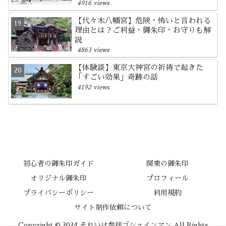
4916 views
【代々木八幡宮】危険・怖いと言われる
理由とは？ご利益・御朱印・お守りも解
説
4863 views
【体験談】東京大神宮の祈祷で起きた
「すごい効果」奇跡の話
4192 views
初心者の御朱印ガイド
関東の御朱印
オリジナル御朱印
プロフィール
プライバシーポリシー
利用規約
サイト制作依頼について
Copyright © 2024 それいけ参拝ゴシュインマン All Rights