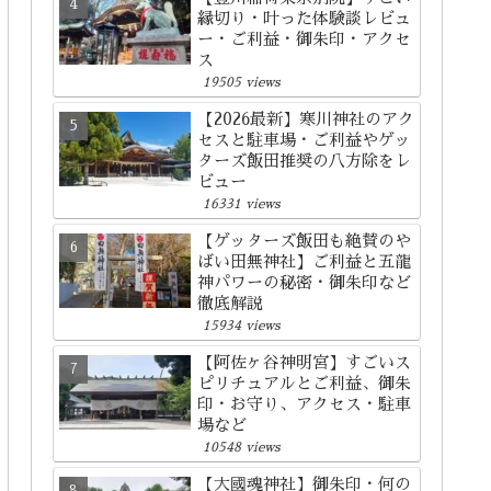
縁切り・叶った体験談レビュ
ー・ご利益・御朱印・アクセ
ス
19505 views
【2026最新】寒川神社のアク
セスと駐車場・ご利益やゲッ
ターズ飯田推奨の八方除をレ
ビュー
16331 views
【ゲッターズ飯田も絶賛のや
ばい田無神社】ご利益と五龍
神パワーの秘密・御朱印など
徹底解説
15934 views
【阿佐ヶ谷神明宮】すごいス
ピリチュアルとご利益、御朱
印・お守り、アクセス・駐車
場など
10548 views
【大國魂神社】御朱印・何の