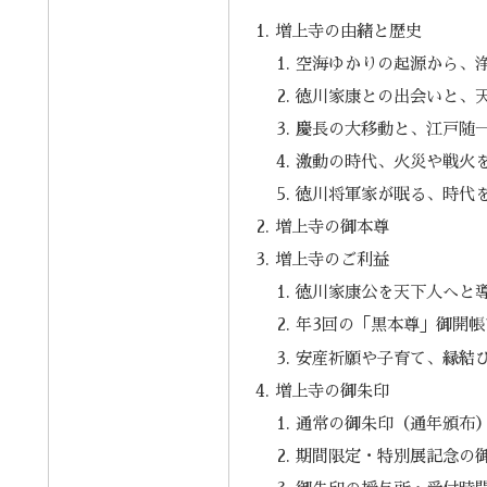
増上寺の由緒と歴史
空海ゆかりの起源から、
徳川家康との出会いと、
慶長の大移動と、江戸随
激動の時代、火災や戦火
徳川将軍家が眠る、時代
増上寺の御本尊
増上寺のご利益
徳川家康公を天下人へと
年3回の「黒本尊」御開帳
安産祈願や子育て、縁結
増上寺の御朱印
通常の御朱印（通年頒布
期間限定・特別展記念の