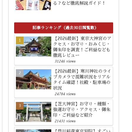
る？など徹底解説ガイド！
記事ランキング（過去30日閲覧数）
【2026最新】東京大神宮のア
クセス・お守り・おみくじ・
御朱印を調査！ご利益なども
徹底レビュー
31246 views
【2026最新】寒川神社のライ
ブカメラで混雑状況をリアル
タイム確認！社殿・駐車場の
状況
24784 views
【芝大神宮】お守り・種類・
強運お守り・アクセス・御朱
印・ご利益など紹介
21431 views
【豊川稲荷東京別院】すごい