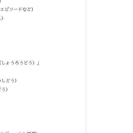
間
史エピソードなど）
ん）
（しょうろうどう）」
）
いしどう）
どう）
）