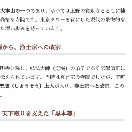
大本山の一つ
であり、かつては上野の寛永寺とともに
徳
高格な寺院です。東京タワーを背にした現代の象徴的な
た深い歩みを持っています。
源から、浄土宗への改宗
明寺と称し、弘法大師（空海）の弟子である宗叡僧正に
伝えられています。当時は真言宗の寺院でしたが、室町
聖聡（しょうそう）上人
が入り、
浄土宗へと改宗
。この
。
、天下取りを支えた「黒本尊」