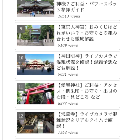
神様？ご利益・パワースポッ
ト参拝ガイド
10513 views
【東京大神宮】おみくじはど
れがいい？・お守りとの組み
合わせも徹底解説
9109 views
【神田明神】ライブカメラで
混雑状況を確認！混雑予想な
ども解説！
9031 views
【愛宕神社】ご利益・アクセ
ス・御朱印・お守り・出世の
石段・見どころ など
8877 views
【浅草寺】ライブカメラで混
雑状況をリアルタイムで確
認！
7564 views