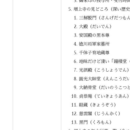
御朱印の授与所・受付時
増上寺の見どころ（深い歴
三解脱門（さんげだつも
大殿（だいでん）
安国殿の黒本尊
徳川将軍家墓所
千体子育地蔵尊
地味だけど凄い「鐘楼堂
光摂殿（こうしょうでん
圓光大師堂（えんこうだ
大納骨堂（だいのうこつ
貞恭庵（ていきょうあん
経蔵（きょうぞう）
慈雲閣（じうんかく）
黒門（くろもん）