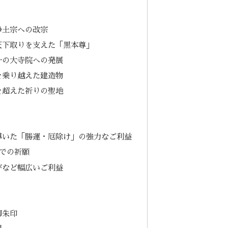
浄土宗への改宗
天下取りを支えた「黒本尊」
一の大寺院への発展
を乗り越えた建造物
を超えた祈りの聖地
導いた「勝運・厄除け」の強力なご利益
での祈願
びなど幅広いご利益
）
御朱印