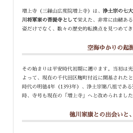
増上寺（三縁山広度院増上寺）は、
浄土宗の七大
川将軍家の菩提寺として
栄えた、非常に由緒ある
姿だけでなく、数々の歴史的転換点を見つめてき
空海ゆかりの起
その始まりは平安時代初期に遡ります。当初は光
よって、現在の千代田区麹町付近に開基されたと
時代の明徳4年（1393年）、浄土宗第八祖である
時、寺号も現在の「増上寺」へと改められました
徳川家康との出会いと