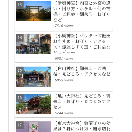
【伊勢神宮】内宮と外宮の違
い・回り方・ホテル・何の神
様・ご利益・御朱印・お守り
など
7516 views
【小網神社】ゲッターズ飯田
おすすめ・お守り・アクセ
ス・強運しずく玉・ご利益な
どレビュー
6581 views
【白山神社】御朱印・ご利
益・見どころ・アクセスなど
6055 views
【亀戸天神社】見どころ・御
朱印・お守り・まつり＆アク
セス
5744 views
【東京大神宮】鈴蘭守りの効
果は？身につけ方・紐が切れ