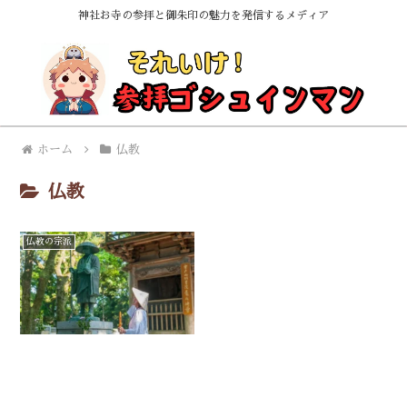
神社お寺の参拝と御朱印の魅力を発信するメディア
ホーム
仏教
仏教
仏教の宗派