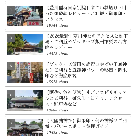
【豊川稲荷東京別院】すごい縁切り・叶
った体験談レビュー・ご利益・御朱印・
アクセス
19544 views
【2026最新】寒川神社のアクセスと駐車
場・ご利益やゲッターズ飯田推奨の八方
除をレビュー
16372 views
【ゲッターズ飯田も絶賛のやばい田無神
社】ご利益と五龍神パワーの秘密・御朱
印など徹底解説
15978 views
【阿佐ヶ谷神明宮】すごいスピリチュア
ルとご利益、御朱印・お守り、アクセ
ス・駐車場など
10606 views
【大國魂神社】御朱印・何の神様？ご利
益・パワースポット参拝ガイド
10528 views