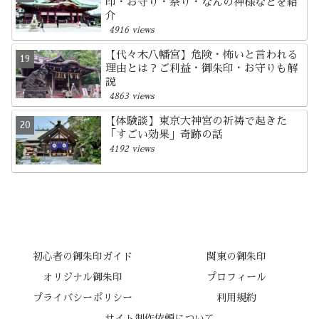
印・お守り・祭り・なんの神様などを紹
介
4916 views
【代々木八幡宮】危険・怖いと言われる
理由とは？ご利益・御朱印・お守りも解
説
4863 views
【体験談】東京大神宮の祈祷で起きた
「すごい効果」奇跡の話
4192 views
初心者の御朱印ガイド
関東の御朱印
オリジナル御朱印
プロフィール
プライバシーポリシー
利用規約
サイト制作依頼について