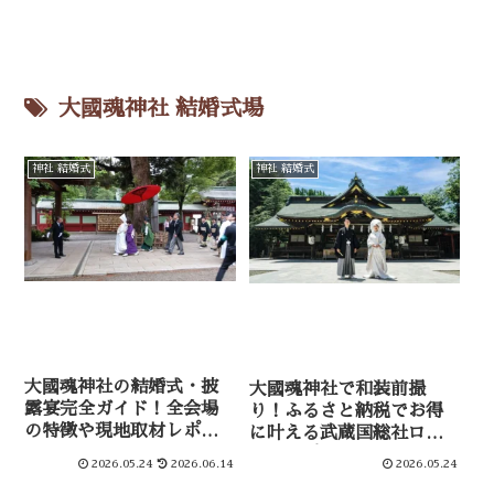
大國魂神社 結婚式場
神社 結婚式
神社 結婚式
大國魂神社の結婚式・披
大國魂神社で和装前撮
露宴完全ガイド！全会場
り！ふるさと納税でお得
の特徴や現地取材レポー
に叶える武蔵国総社ロケ
ト
フォトプラン
2026.05.24
2026.06.14
2026.05.24