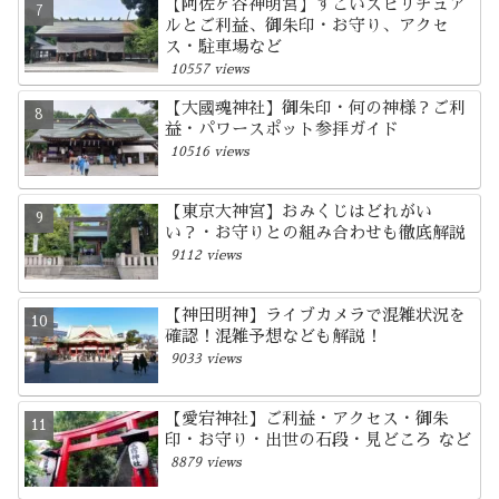
【阿佐ヶ谷神明宮】すごいスピリチュア
ルとご利益、御朱印・お守り、アクセ
ス・駐車場など
10557 views
【大國魂神社】御朱印・何の神様？ご利
益・パワースポット参拝ガイド
10516 views
【東京大神宮】おみくじはどれがい
い？・お守りとの組み合わせも徹底解説
9112 views
【神田明神】ライブカメラで混雑状況を
確認！混雑予想なども解説！
9033 views
【愛宕神社】ご利益・アクセス・御朱
印・お守り・出世の石段・見どころ など
8879 views