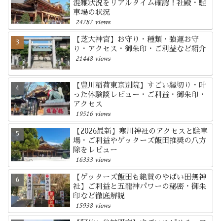
混雑状況をリアルタイム確認！社殿・駐
車場の状況
24787 views
【芝大神宮】お守り・種類・強運お守
り・アクセス・御朱印・ご利益など紹介
21448 views
【豊川稲荷東京別院】すごい縁切り・叶
った体験談レビュー・ご利益・御朱印・
アクセス
19516 views
【2026最新】寒川神社のアクセスと駐車
場・ご利益やゲッターズ飯田推奨の八方
除をレビュー
16333 views
【ゲッターズ飯田も絶賛のやばい田無神
社】ご利益と五龍神パワーの秘密・御朱
印など徹底解説
15938 views