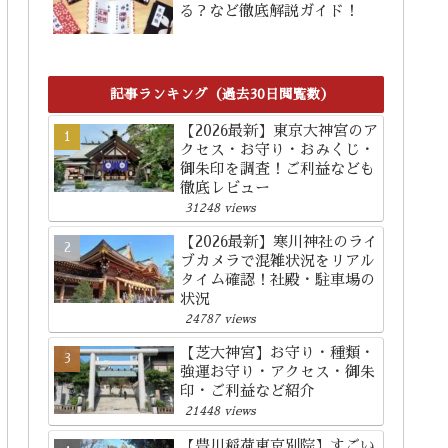
る？など徹底解説ガイド！
記事ランキング（過去30日閲覧数）
【2026最新】東京大神宮のア
クセス・お守り・おみくじ・
御朱印を調査！ご利益なども
徹底レビュー
31248 views
【2026最新】寒川神社のライ
ブカメラで混雑状況をリアル
タイム確認！社殿・駐車場の
状況
24787 views
【芝大神宮】お守り・種類・
強運お守り・アクセス・御朱
印・ご利益など紹介
21448 views
【豊川稲荷東京別院】すごい