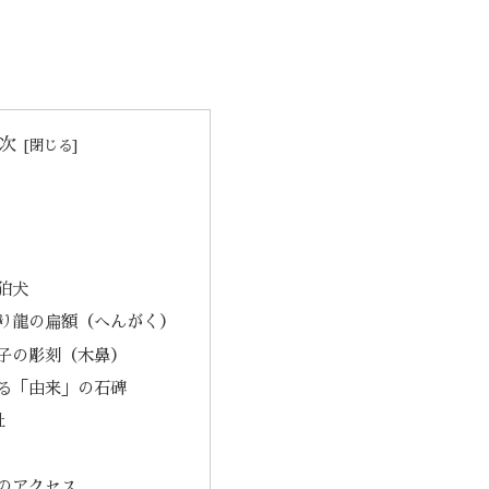
次
狛犬
り龍の扁額（へんがく）
子の彫刻（木鼻）
る「由来」の石碑
社
のアクセス