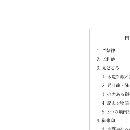
目
ご祭神
ご利益
見どころ
木造社殿と
昇り龍・降
迫力ある獅
歴史を物語
3つの境内
御朱印
小野神社へ