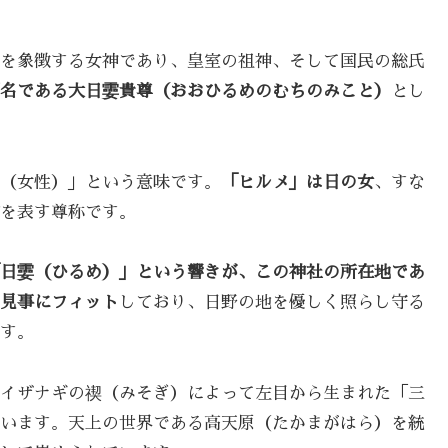
を象徴する女神であり、皇室の祖神、そして国民の総氏
名である大日孁貴尊（おおひるめのむちのみこと）
とし
（女性）」という意味です。
「ヒルメ」は日の女
、すな
を表す尊称です。
日孁（ひるめ）」という響きが、この神社の所在地であ
見事にフィット
しており、日野の地を優しく照らし守る
す。
イザナギの禊（みそぎ）によって左目から生まれた「三
います。天上の世界である高天原（たかまがはら）を統