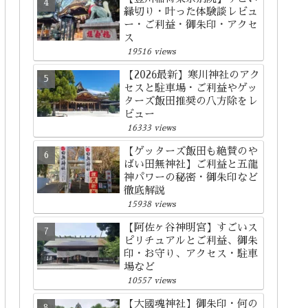
縁切り・叶った体験談レビュ
ー・ご利益・御朱印・アクセ
ス
19516 views
【2026最新】寒川神社のアク
セスと駐車場・ご利益やゲッ
ターズ飯田推奨の八方除をレ
ビュー
16333 views
【ゲッターズ飯田も絶賛のや
ばい田無神社】ご利益と五龍
神パワーの秘密・御朱印など
徹底解説
15938 views
【阿佐ヶ谷神明宮】すごいス
ピリチュアルとご利益、御朱
印・お守り、アクセス・駐車
場など
10557 views
【大國魂神社】御朱印・何の