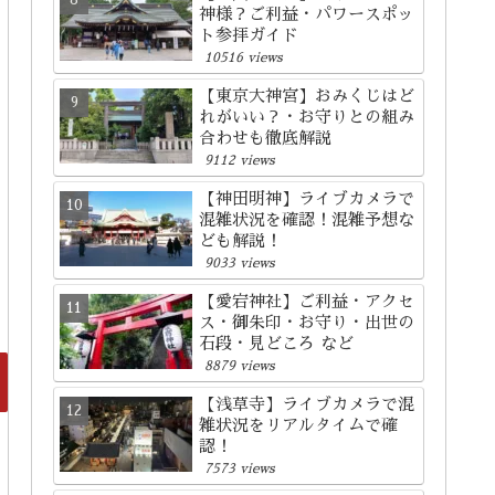
神様？ご利益・パワースポッ
ト参拝ガイド
10516 views
【東京大神宮】おみくじはど
れがいい？・お守りとの組み
合わせも徹底解説
9112 views
【神田明神】ライブカメラで
混雑状況を確認！混雑予想な
ども解説！
9033 views
【愛宕神社】ご利益・アクセ
ス・御朱印・お守り・出世の
石段・見どころ など
8879 views
【浅草寺】ライブカメラで混
雑状況をリアルタイムで確
認！
7573 views