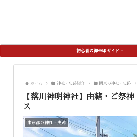
初心者の御朱印ガイド
ホーム
神社・史跡紹介
関東の神社・史跡
【落川神明神社】由緒・ご祭神
ス
東京都の神社・史跡