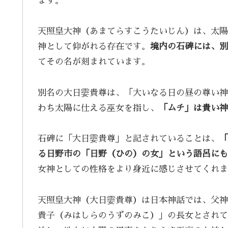
ます。
天照皇大神（あまてらすこうたいじん）は、太陽
神として仰がれる存在です。
境内の石碑には、別
てその名が刻まれています。
別名の大日孁貴尊は、「大いなる日の昼の尊い神
わち太陽に仕える巫女を指し、
「ムチ」は貴い神
石碑に「大日孁貴尊」と記されていることは、
「
る日野市の「日野（ひの）の女」という語呂にも
女神としての性格をより身近に感じさせてくれま
天照皇大神（大日孁貴尊）は日本神話では、父神
貴子（みはしらのうずのみこ）」の長女とされて