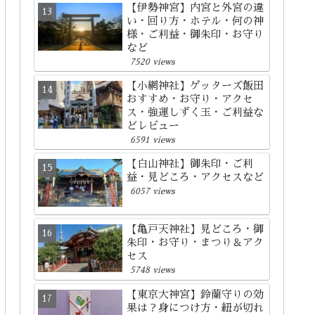
【伊勢神宮】内宮と外宮の違
い・回り方・ホテル・何の神
様・ご利益・御朱印・お守り
など
7520 views
【小網神社】ゲッターズ飯田
おすすめ・お守り・アクセ
ス・強運しずく玉・ご利益な
どレビュー
6591 views
【白山神社】御朱印・ご利
益・見どころ・アクセスなど
6057 views
【亀戸天神社】見どころ・御
朱印・お守り・まつり＆アク
セス
5748 views
【東京大神宮】鈴蘭守りの効
果は？身につけ方・紐が切れ