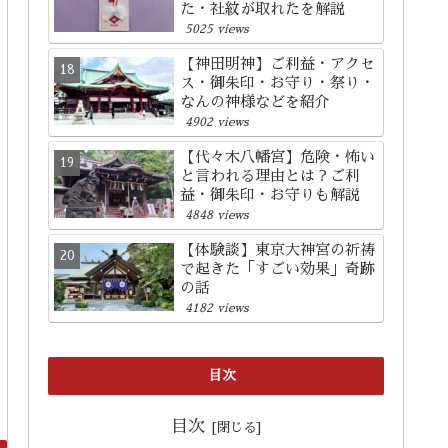
た・社紋が取れたを解説
5025 views
【神田明神】ご利益・アクセ
ス・御朱印・お守り・祭り・
なんの神様などを紹介
4902 views
【代々木八幡宮】危険・怖い
と言われる理由とは？ご利
益・御朱印・お守りも解説
4848 views
【体験談】東京大神宮の祈祷
で起きた「すごい効果」奇跡
の話
4182 views
目次
目次